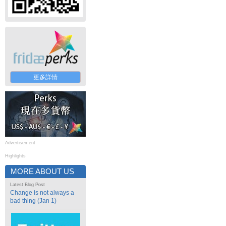
更多詳情
Advertisement
Highlights
MORE ABOUT US
Latest Blog Post
Change is not always a
bad thing (Jan 1)