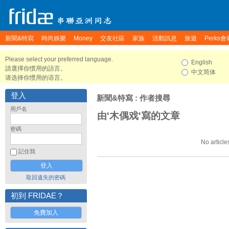
新聞&特寫
時尚娛樂
Money
交友社區
家族
活動訊息
旅遊
Perks會
Please select your preferred language.
English
請選擇你慣用的語言。
中文简体
请选择你惯用的语言。
登入
新聞&特寫
: 作者搜尋
用戶名
由'木偶戏'寫的文章
密碼
No article
記住我
取回遺失的密碼
初到 FRIDAE？
免費加入