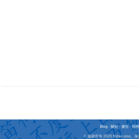
Blog
-
關於
-
廣告
-
招
© 版權所有 2026 fridae.a