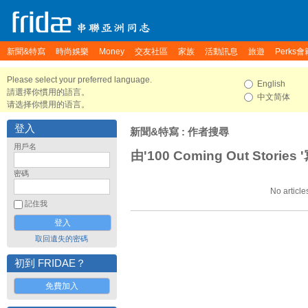
新聞&特寫
時尚娛樂
Money
交友社區
家族
活動訊息
旅遊
Perks會
Please select your preferred language.
English
請選擇你慣用的語言。
中文简体
请选择你惯用的语言。
登入
新聞&特寫
: 作者搜尋
用戶名
由'100 Coming Out Storie
密碼
No article
記住我
取回遺失的密碼
初到 FRIDAE？
免費加入