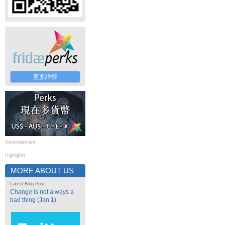
更多詳情
Advertisement
Highlights
MORE ABOUT US
Latest Blog Post
Change is not always a
bad thing (Jan 1)