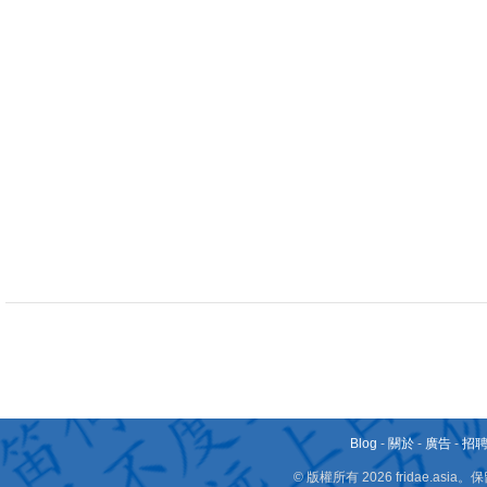
Blog
-
關於
-
廣告
-
招
© 版權所有 2026 fridae.a