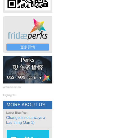
更多詳情
Advertisement
Highlights
MORE ABOUT US
Latest Blog Post
Change is not always a
bad thing (Jan 1)