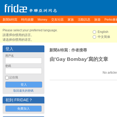
新聞&特寫
時尚娛樂
Money
交友社區
家族
活動訊息
旅遊
Perks會
Please select your preferred language.
English
請選擇你慣用的語言。
中文简体
请选择你惯用的语言。
登入
新聞&特寫
: 作者搜尋
用戶名
由'Gay Bombay'寫的文章
密碼
No article
記住我
取回遺失的密碼
初到 FRIDAE？
免費加入