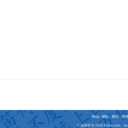
Blog
-
關於
-
廣告
-
招
© 版權所有 2026 fridae.a