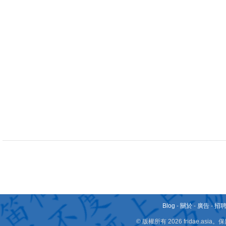
Blog
-
關於
-
廣告
-
招
© 版權所有 2026 fridae.a