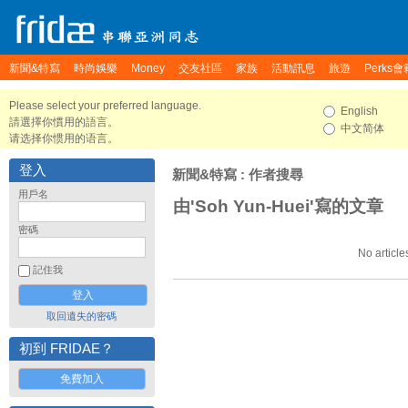
新聞&特寫
時尚娛樂
Money
交友社區
家族
活動訊息
旅遊
Perks會
Please select your preferred language.
English
請選擇你慣用的語言。
中文简体
请选择你惯用的语言。
登入
新聞&特寫
: 作者搜尋
用戶名
由'Soh Yun-Huei'寫的文章
密碼
No article
記住我
取回遺失的密碼
初到 FRIDAE？
免費加入