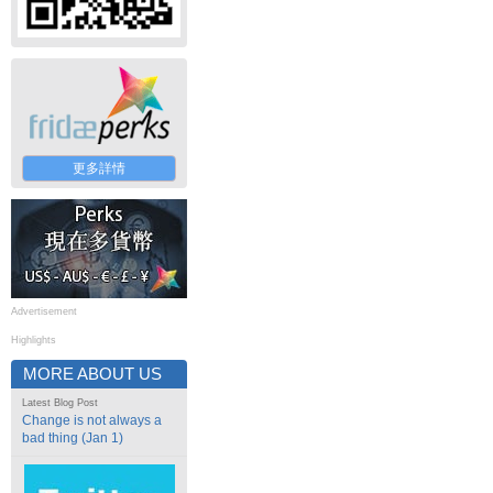
更多詳情
Advertisement
Highlights
MORE ABOUT US
Latest Blog Post
Change is not always a
bad thing (Jan 1)