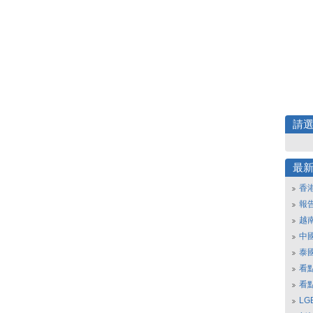
請
最
香
報
越
中
泰
看
看
L