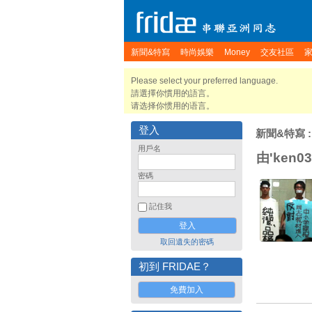
新聞&特寫
時尚娛樂
Money
交友社區
Please select your preferred language.
請選擇你慣用的語言。
请选择你惯用的语言。
登入
新聞&特寫
用戶名
由'ken0
密碼
記住我
取回遺失的密碼
初到 FRIDAE？
免費加入