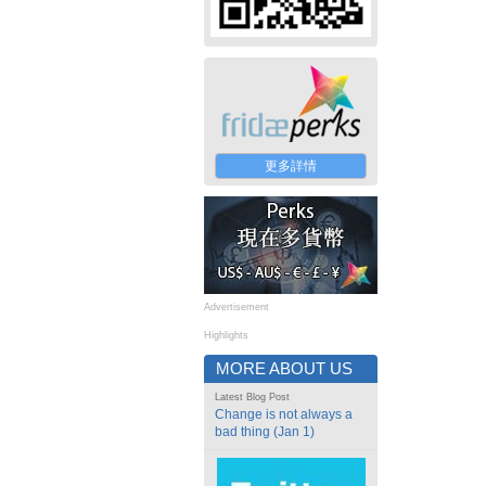
更多詳情
Advertisement
Highlights
MORE ABOUT US
Latest Blog Post
Change is not always a
bad thing (Jan 1)