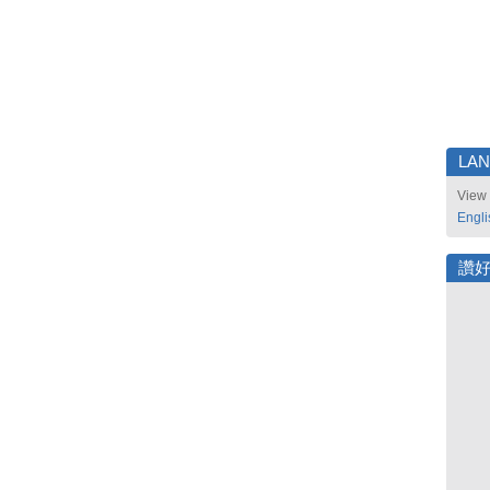
LA
View 
Engli
讚