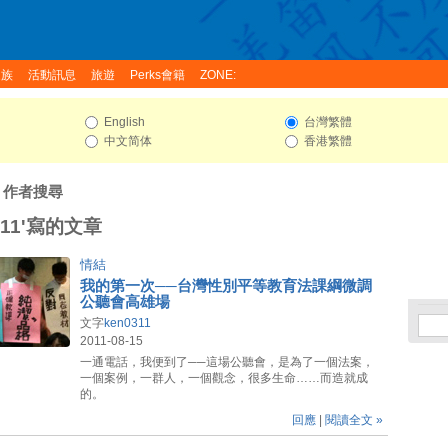
家族
活動訊息
旅遊
Perks會籍
ZONE:
English
台灣繁體
中文简体
香港繁體
: 作者搜尋
311'寫的文章
情結
我的第一次──台灣性別平等教育法課綱微調
公聽會高雄場
文字
ken0311
2011-08-15
一通電話，我便到了──這場公聽會，是為了一個法案，
一個案例，一群人，一個觀念，很多生命……而造就成
的。
回應
|
閱讀全文 »