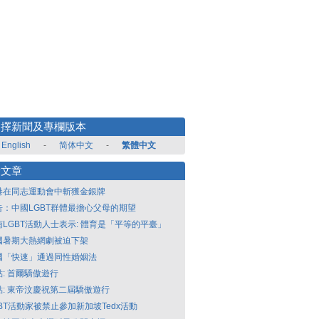
選擇新聞及專欄版本
English
-
简体中文
-
繁體中文
新文章
港在同志運動會中斬獲金銀牌
告：中國LGBT群體最擔心父母的期望
南LGBT活動人士表示: 體育是「平等的平臺」
國暑期大熱網劇被迫下架
國「快速」通過同性婚姻法
點: 首爾驕傲遊行
點: 東帝汶慶祝第二屆驕傲遊行
GBT活動家被禁止參加新加坡Tedx活動