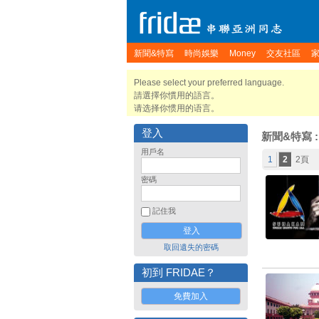
新聞&特寫
時尚娛樂
Money
交友社區
Please select your preferred language.
請選擇你慣用的語言。
请选择你惯用的语言。
登入
新聞&特寫
:
用戶名
1
2
2頁
密碼
記住我
取回遺失的密碼
初到 FRIDAE？
免費加入