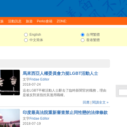
家族
活動訊息
旅遊
Perks會籍
ZONE:
English
台灣繁體
中文简体
香港繁體
馬來西亞人權委員會力挺LGBT活動人士
文字
Fridae Editor
2018-07-24
這名LGBT平權活動人士辭去了臨時新聞官的職務，理由
是被反對派指控其濫用職權。
回應
|
閱讀全文 »
印度最高法院重新審查禁止同性戀的法律條款
文字
Fridae Editor
2018-07-19