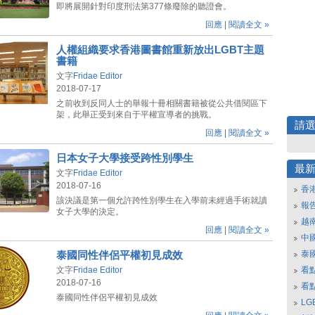
即將展開針對印度刑法第377條廢除的聽證會。
回應
|
閱讀全文 »
人權組織要求香港圖書館重新放出LGBT主題
書籍
文字
Fridae Editor
2018-07-17
之前收到反同人士的舉報十冊相關書籍被從公共借閱區下
架，此舉正受到來自于平權宣導者的挑戰。
請
回應
|
閱讀全文 »
日本女子大學接受跨性別學生
最
文字
Fridae Editor
2018-07-16
香
該決議是第一個允許跨性別學生在入學前未經過手術就讀
報
女子大學的決定。
越
回應
|
閱讀全文 »
中
泰
泰國同性伴侶平權初見成效
文字
Fridae Editor
看
2018-07-16
看
泰國同性伴侶平權初見成效
L