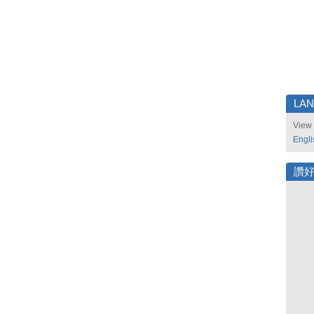
LA
View 
Engli
讚