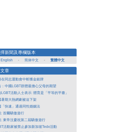
選擇新聞及專欄版本
English
-
简体中文
-
繁體中文
新文章
港在同志運動會中斬獲金銀牌
告：中國LGBT群體最擔心父母的期望
南LGBT活動人士表示: 體育是「平等的平臺」
國暑期大熱網劇被迫下架
國「快速」通過同性婚姻法
點: 首爾驕傲遊行
點: 東帝汶慶祝第二屆驕傲遊行
GBT活動家被禁止參加新加坡Tedx活動