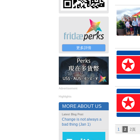
更多詳情
Advertisement
Highlights
MORE ABOUT US
Latest Blog Post
Change is not always a
bad thing (Jan 1)
1
2
2頁