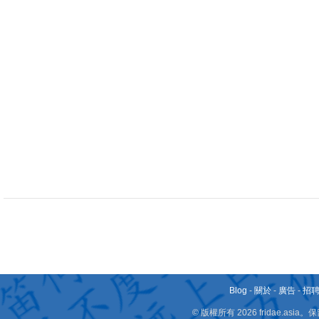
Blog
-
關於
-
廣告
-
招
© 版權所有 2026 fridae.a