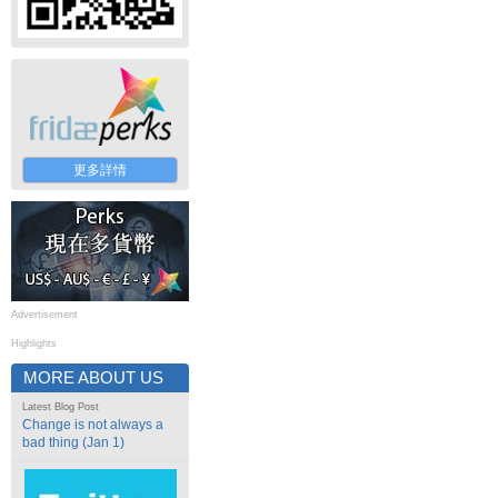
更多詳情
Advertisement
Highlights
MORE ABOUT US
Latest Blog Post
Change is not always a
bad thing (Jan 1)