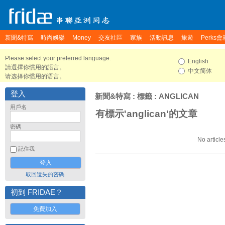
新聞&特寫
時尚娛樂
Money
交友社區
家族
活動訊息
旅遊
Perks會
Please select your preferred language.
English
請選擇你慣用的語言。
中文简体
请选择你惯用的语言。
登入
新聞&特寫
: 標籤 : ANGLICAN
用戶名
有標示'anglican'的文章
密碼
No article
記住我
取回遺失的密碼
初到 FRIDAE？
免費加入