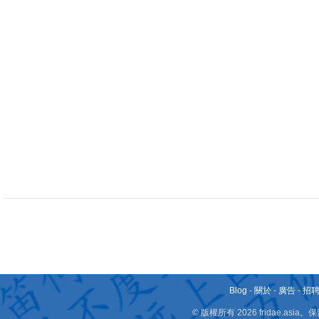
Blog
-
關於
-
廣告
-
招
© 版權所有 2026 fridae.a