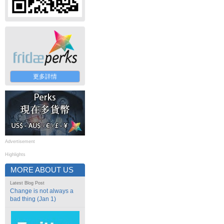
更多詳情
Advertisement
Highlights
MORE ABOUT US
Latest Blog Post
Change is not always a
bad thing (Jan 1)