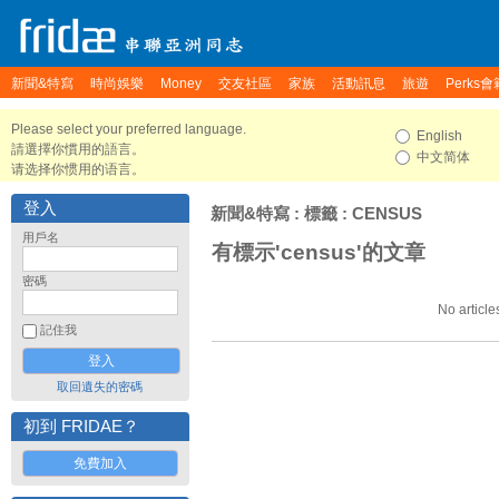
新聞&特寫
時尚娛樂
Money
交友社區
家族
活動訊息
旅遊
Perks會
Please select your preferred language.
English
請選擇你慣用的語言。
中文简体
请选择你惯用的语言。
登入
新聞&特寫
: 標籤 : CENSUS
用戶名
有標示'census'的文章
密碼
No article
記住我
取回遺失的密碼
初到 FRIDAE？
免費加入