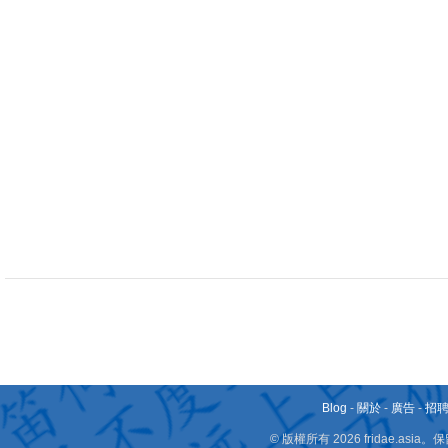
Blog
-
關於
-
廣告
-
招
© 版權所有 2026 fridae.a