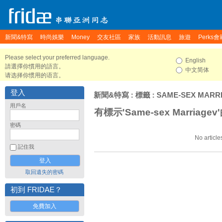
新聞&特寫
時尚娛樂
Money
交友社區
家族
活動訊息
旅遊
Perks會
Please select your preferred language.
English
請選擇你慣用的語言。
中文简体
请选择你惯用的语言。
登入
新聞&特寫
: 標籤 : SAME-SEX MARR
用戶名
有標示'Same-sex Marriage
密碼
No article
記住我
取回遺失的密碼
初到 FRIDAE？
免費加入