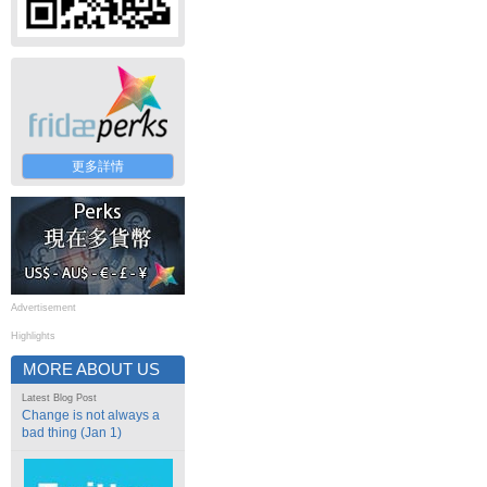
更多詳情
Advertisement
Highlights
MORE ABOUT US
Latest Blog Post
Change is not always a
bad thing (Jan 1)