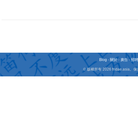
Blog
-
關於
-
廣告
-
招
© 版權所有 2026 fridae.a