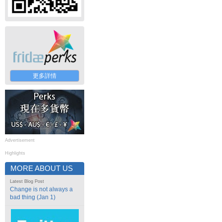
更多詳情
Advertisement
Highlights
MORE ABOUT US
Latest Blog Post
Change is not always a
bad thing (Jan 1)