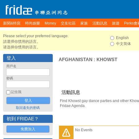
新聞&特寫
時尚娛樂
Money
交友社區
家族
活動訊息
旅遊
Perks會
Please select your preferred language.
English
請選擇你慣用的語言。
中文简体
请选择你惯用的语言。
登入
AFGHANISTAN
:
KHOWST
用戶名
密碼
活動訊息
記住我
Find Khowst gay dance parties and other Khows
Fridae Agenda.
取回遺失的密碼
初到 FRIDAE？
免費加入
No Events