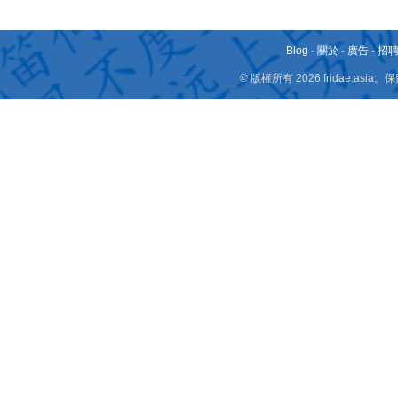
Blog
-
關於
-
廣告
-
招
© 版權所有 2026 fridae.a