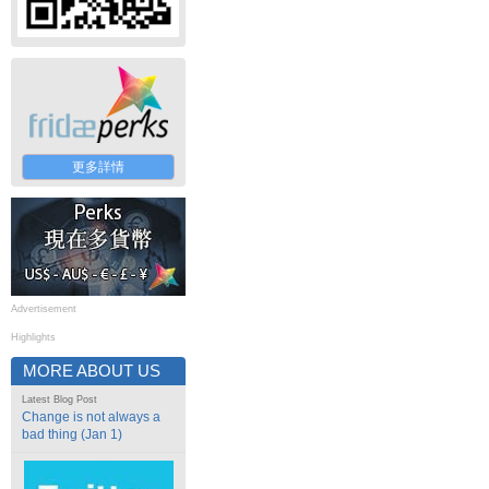
更多詳情
Advertisement
Highlights
MORE ABOUT US
Latest Blog Post
Change is not always a
bad thing (Jan 1)