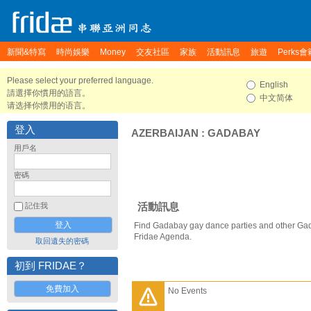
新聞&特寫
時尚娛樂
Money
交友社區
家族
活動訊息
旅遊
Perks會
Please select your preferred language.
English
請選擇你慣用的語言。
中文简体
请选择你惯用的语言。
登入
AZERBAIJAN
:
GADABAY
用戶名
密碼
活動訊息
記住我
Find Gadabay gay dance parties and other Gad
Fridae Agenda.
取回遺失的密碼
初到 FRIDAE？
免費加入
No Events