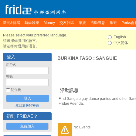
新聞&特寫
時尚娛樂
Money
交友社區
家族
活動訊息
旅遊
Perks會
Please select your preferred language.
English
請選擇你慣用的語言。
中文简体
请选择你惯用的语言。
登入
BURKINA FASO
:
SANGUIE
用戶名
密碼
活動訊息
記住我
Find Sanguie gay dance parties and other San
Fridae Agenda.
取回遺失的密碼
初到 FRIDAE？
免費加入
No Events