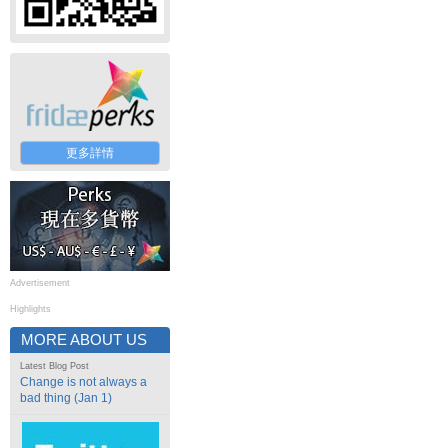
更多詳情
Advertisement
Highlights
MORE ABOUT US
Latest Blog Post
Change is not always a
bad thing (Jan 1)