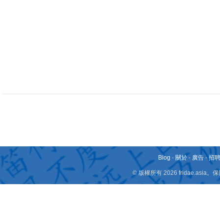
Blog
-
關於
-
廣告
-
招
© 版權所有 2026 fridae.a