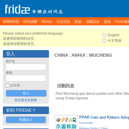
新聞&特寫
時尚娛樂
Money
交友社區
家族
活動訊息
旅遊
Perks會
Please select your preferred language.
English
請選擇你慣用的語言。
中文简体
请选择你惯用的语言。
登入
CHINA
:
ANHUI
:
WUCHENG
用戶名
密碼
活動訊息
記住我
Find Wucheng gay dance parties and other Wu
using Fridae Agenda.
取回遺失的密碼
初到 FRIDAE？
PPAR Cats and Kittens Ado
免費加入
Community
Minhang District
,
China