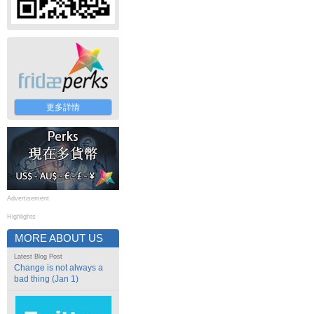
更多詳情
Advertisement
Highlights
MORE ABOUT US
Latest Blog Post
Change is not always a
bad thing (Jan 1)