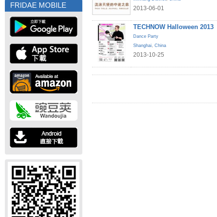
FRIDAE MOBILE
2013-06-01
TECHNOW Halloween 2013
Dance Party
Shanghai
,
China
2013-10-25