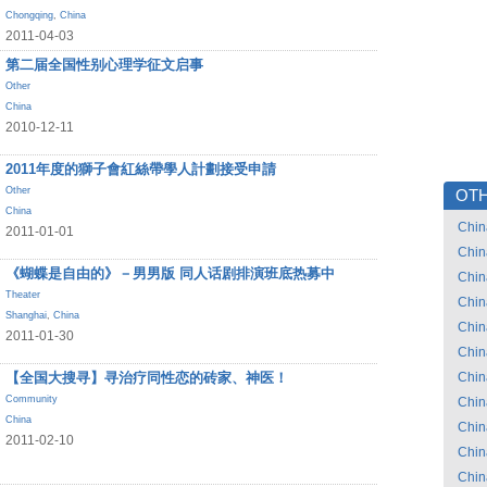
Chongqing
,
China
2011-04-03
第二届全国性别心理学征文启事
Other
China
2010-12-11
2011年度的獅子會紅絲帶學人計劃接受申請
Other
OTH
China
Chin
2011-01-01
Chin
《蝴蝶是自由的》－男男版 同人话剧排演班底热募中
Chin
Theater
Chin
Shanghai
,
China
Chin
2011-01-30
Chin
【全国大搜寻】寻治疗同性恋的砖家、神医！
Chin
Community
Chin
China
Chin
2011-02-10
Chin
Chin