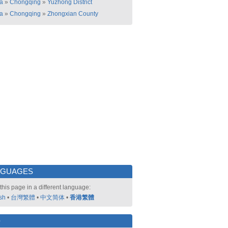
a
»
Chongqing
»
Yuzhong District
a
»
Chongqing
»
Zhongxian County
NGUAGES
this page in a different language:
sh
•
台灣繁體
•
中文简体
•
香港繁體
好