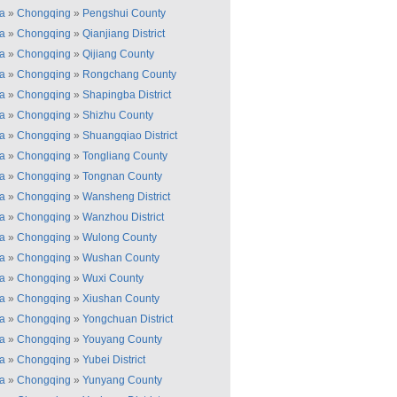
a
»
Chongqing
»
Pengshui County
a
»
Chongqing
»
Qianjiang District
a
»
Chongqing
»
Qijiang County
a
»
Chongqing
»
Rongchang County
a
»
Chongqing
»
Shapingba District
a
»
Chongqing
»
Shizhu County
a
»
Chongqing
»
Shuangqiao District
a
»
Chongqing
»
Tongliang County
a
»
Chongqing
»
Tongnan County
a
»
Chongqing
»
Wansheng District
a
»
Chongqing
»
Wanzhou District
a
»
Chongqing
»
Wulong County
a
»
Chongqing
»
Wushan County
a
»
Chongqing
»
Wuxi County
a
»
Chongqing
»
Xiushan County
a
»
Chongqing
»
Yongchuan District
a
»
Chongqing
»
Youyang County
a
»
Chongqing
»
Yubei District
a
»
Chongqing
»
Yunyang County