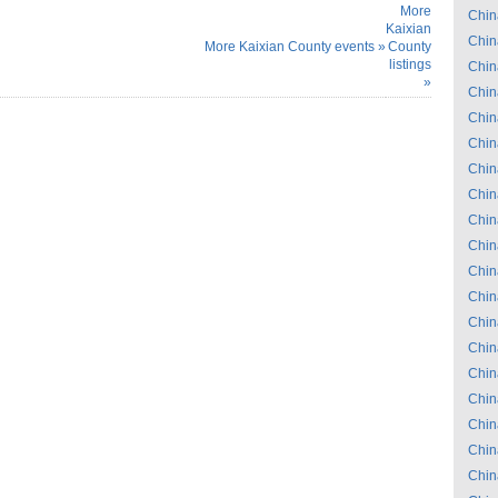
More
Chin
Kaixian
Chin
More Kaixian County events »
County
listings
Chin
»
Chin
Chin
Chin
Chin
Chin
Chin
Chin
Chin
Chin
Chin
Chin
Chin
Chin
Chin
Chin
Chin