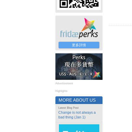
更多詳情
Advertisement
Highlights
MORE ABOUT US
Latest Blog Post
Change is not always a
bad thing (Jan 1)