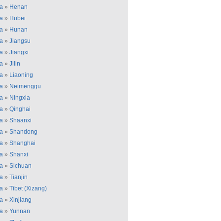
a
»
Henan
a
»
Hubei
a
»
Hunan
a
»
Jiangsu
a
»
Jiangxi
a
»
Jilin
a
»
Liaoning
a
»
Neimenggu
a
»
Ningxia
a
»
Qinghai
a
»
Shaanxi
a
»
Shandong
a
»
Shanghai
a
»
Shanxi
a
»
Sichuan
a
»
Tianjin
a
»
Tibet (Xizang)
a
»
Xinjiang
a
»
Yunnan