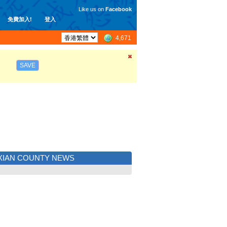
Like us on
Facebook
免費加入!
登入
4,671
SAVE
XIAN COUNTY NEWS