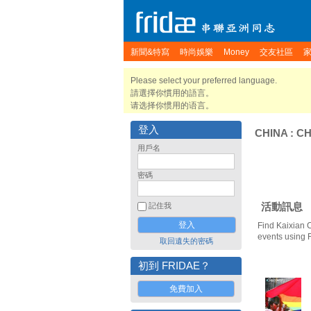
新聞&特寫
時尚娛樂
Money
交友社區
Please select your preferred language.
請選擇你慣用的語言。
请选择你惯用的语言。
登入
CHINA
:
C
用戶名
密碼
活動訊息
記住我
Find Kaixian 
events using 
取回遺失的密碼
初到 FRIDAE？
免費加入