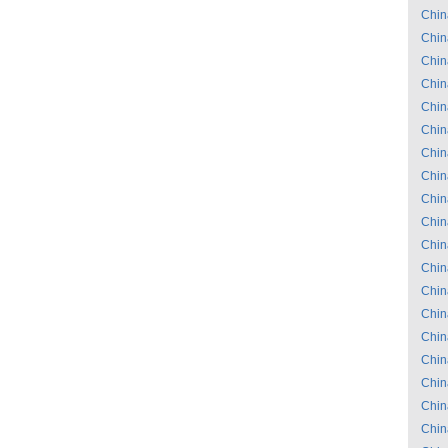
Chin
Chin
Chin
Chin
Chin
Chin
Chin
Chin
Chin
Chin
Chin
Chin
Chin
Chin
Chin
Chin
Chin
Chin
Chin