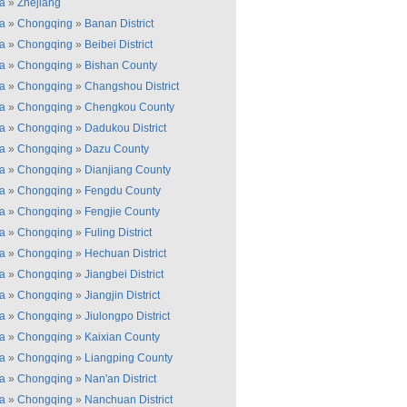
a
»
Zhejiang
a
»
Chongqing
»
Banan District
a
»
Chongqing
»
Beibei District
a
»
Chongqing
»
Bishan County
a
»
Chongqing
»
Changshou District
a
»
Chongqing
»
Chengkou County
a
»
Chongqing
»
Dadukou District
a
»
Chongqing
»
Dazu County
a
»
Chongqing
»
Dianjiang County
a
»
Chongqing
»
Fengdu County
a
»
Chongqing
»
Fengjie County
a
»
Chongqing
»
Fuling District
a
»
Chongqing
»
Hechuan District
a
»
Chongqing
»
Jiangbei District
a
»
Chongqing
»
Jiangjin District
a
»
Chongqing
»
Jiulongpo District
a
»
Chongqing
»
Kaixian County
a
»
Chongqing
»
Liangping County
a
»
Chongqing
»
Nan'an District
a
»
Chongqing
»
Nanchuan District