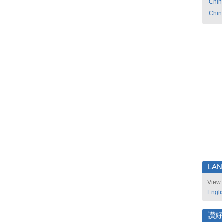
Chin
Chin
LA
View 
Engli
讚