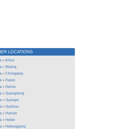
ER LOCATIONS
a
»
Anhui
a
»
Beijing
a
»
Chongqing
a
»
Fujian
a
»
Gansu
a
»
Guangdong
a
»
Guangxi
a
»
Guizhou
a
»
Hainan
a
»
Hebei
a
»
Heilongjiang