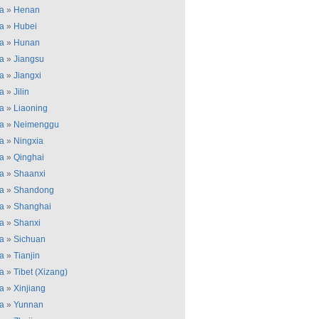
a
»
Henan
a
»
Hubei
a
»
Hunan
a
»
Jiangsu
a
»
Jiangxi
a
»
Jilin
a
»
Liaoning
a
»
Neimenggu
a
»
Ningxia
a
»
Qinghai
a
»
Shaanxi
a
»
Shandong
a
»
Shanghai
a
»
Shanxi
a
»
Sichuan
a
»
Tianjin
a
»
Tibet (Xizang)
a
»
Xinjiang
a
»
Yunnan