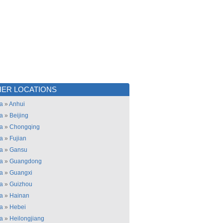
ER LOCATIONS
a
»
Anhui
a
»
Beijing
a
»
Chongqing
a
»
Fujian
a
»
Gansu
a
»
Guangdong
a
»
Guangxi
a
»
Guizhou
a
»
Hainan
a
»
Hebei
a
»
Heilongjiang