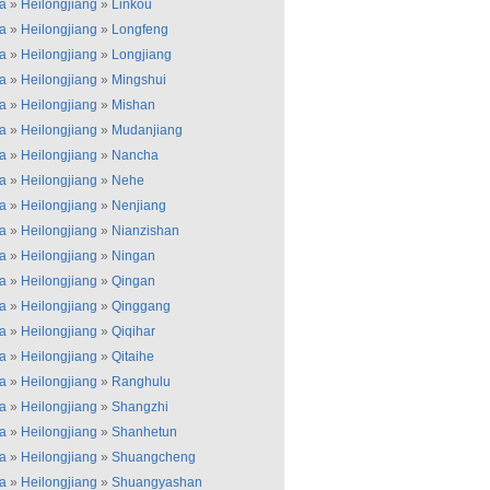
a
»
Heilongjiang
»
Linkou
a
»
Heilongjiang
»
Longfeng
a
»
Heilongjiang
»
Longjiang
a
»
Heilongjiang
»
Mingshui
a
»
Heilongjiang
»
Mishan
a
»
Heilongjiang
»
Mudanjiang
a
»
Heilongjiang
»
Nancha
a
»
Heilongjiang
»
Nehe
a
»
Heilongjiang
»
Nenjiang
a
»
Heilongjiang
»
Nianzishan
a
»
Heilongjiang
»
Ningan
a
»
Heilongjiang
»
Qingan
a
»
Heilongjiang
»
Qinggang
a
»
Heilongjiang
»
Qiqihar
a
»
Heilongjiang
»
Qitaihe
a
»
Heilongjiang
»
Ranghulu
a
»
Heilongjiang
»
Shangzhi
a
»
Heilongjiang
»
Shanhetun
a
»
Heilongjiang
»
Shuangcheng
a
»
Heilongjiang
»
Shuangyashan