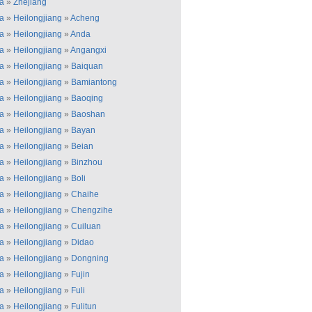
a
»
Zhejiang
a
»
Heilongjiang
»
Acheng
a
»
Heilongjiang
»
Anda
a
»
Heilongjiang
»
Angangxi
a
»
Heilongjiang
»
Baiquan
a
»
Heilongjiang
»
Bamiantong
a
»
Heilongjiang
»
Baoqing
a
»
Heilongjiang
»
Baoshan
a
»
Heilongjiang
»
Bayan
a
»
Heilongjiang
»
Beian
a
»
Heilongjiang
»
Binzhou
a
»
Heilongjiang
»
Boli
a
»
Heilongjiang
»
Chaihe
a
»
Heilongjiang
»
Chengzihe
a
»
Heilongjiang
»
Cuiluan
a
»
Heilongjiang
»
Didao
a
»
Heilongjiang
»
Dongning
a
»
Heilongjiang
»
Fujin
a
»
Heilongjiang
»
Fuli
a
»
Heilongjiang
»
Fulitun