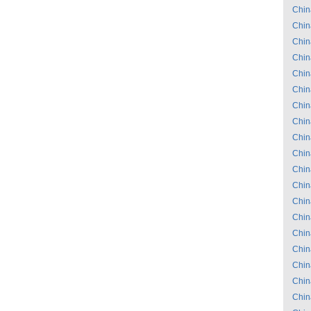
Chin
Chin
Chin
Chin
Chin
Chin
Chin
Chin
Chin
Chin
Chin
Chin
Chin
Chin
Chin
Chin
Chin
Chin
Chin