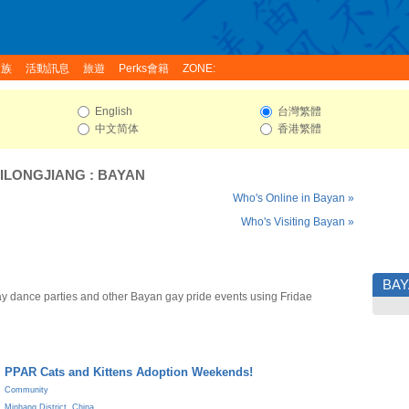
家族
活動訊息
旅遊
Perks會籍
ZONE:
English
台灣繁體
中文简体
香港繁體
ILONGJIANG
:
BAYAN
Who's Online in Bayan »
Who's Visiting Bayan »
BA
y dance parties and other Bayan gay pride events using Fridae
PPAR Cats and Kittens Adoption Weekends!
Community
Minhang District
,
China