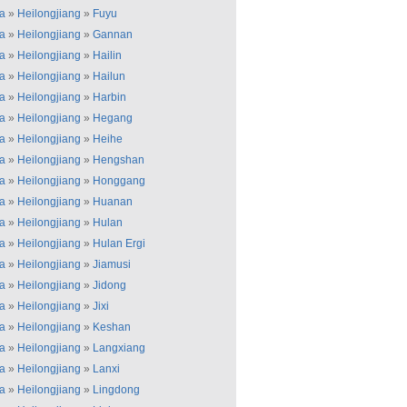
a
»
Heilongjiang
»
Fuyu
a
»
Heilongjiang
»
Gannan
a
»
Heilongjiang
»
Hailin
a
»
Heilongjiang
»
Hailun
a
»
Heilongjiang
»
Harbin
a
»
Heilongjiang
»
Hegang
a
»
Heilongjiang
»
Heihe
a
»
Heilongjiang
»
Hengshan
a
»
Heilongjiang
»
Honggang
a
»
Heilongjiang
»
Huanan
a
»
Heilongjiang
»
Hulan
a
»
Heilongjiang
»
Hulan Ergi
a
»
Heilongjiang
»
Jiamusi
a
»
Heilongjiang
»
Jidong
a
»
Heilongjiang
»
Jixi
a
»
Heilongjiang
»
Keshan
a
»
Heilongjiang
»
Langxiang
a
»
Heilongjiang
»
Lanxi
a
»
Heilongjiang
»
Lingdong