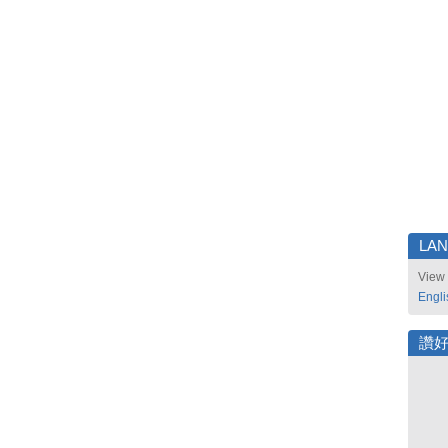
LA
View 
Engli
讚