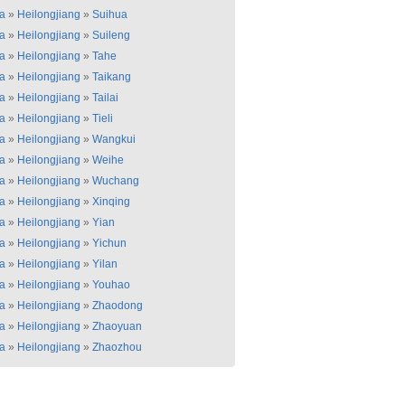
a
»
Heilongjiang
»
Suihua
a
»
Heilongjiang
»
Suileng
a
»
Heilongjiang
»
Tahe
a
»
Heilongjiang
»
Taikang
a
»
Heilongjiang
»
Tailai
a
»
Heilongjiang
»
Tieli
a
»
Heilongjiang
»
Wangkui
a
»
Heilongjiang
»
Weihe
a
»
Heilongjiang
»
Wuchang
a
»
Heilongjiang
»
Xinqing
a
»
Heilongjiang
»
Yian
a
»
Heilongjiang
»
Yichun
a
»
Heilongjiang
»
Yilan
a
»
Heilongjiang
»
Youhao
a
»
Heilongjiang
»
Zhaodong
a
»
Heilongjiang
»
Zhaoyuan
a
»
Heilongjiang
»
Zhaozhou