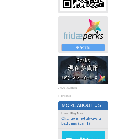
更多詳情
Advertisement
Highlights
MORE ABOUT US
Latest Blog Post
Change is not always a
bad thing (Jan 1)