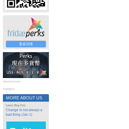
更多詳情
Advertisement
Highlights
MORE ABOUT US
Latest Blog Post
Change is not always a
bad thing (Jan 1)