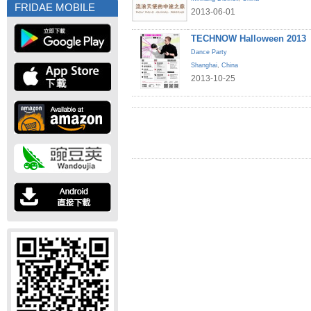
FRIDAE MOBILE
2013-06-01
TECHNOW Halloween 2013
Dance Party
Shanghai
,
China
2013-10-25