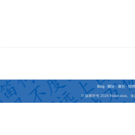
Blog
-
關於
-
廣告
-
招
© 版權所有 2026 fridae.a