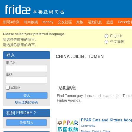
新聞&特寫
時尚娛樂
Money
交友社區
家族
活動訊息
旅遊
Perks會
Please select your preferred language.
English
請選擇你慣用的語言。
中文简体
请选择你惯用的语言。
登入
CHINA
:
JILIN
:
TUMEN
用戶名
密碼
活動訊息
記住我
Find Tumen gay dance parties and other Tumen
Fridae Agenda.
取回遺失的密碼
初到 FRIDAE？
PPAR Cats and Kittens Ado
免費加入
Community
Minhang District
,
China