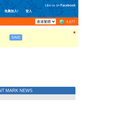
Like us on
Facebook
免費加入!
登入
4,677
SAVE
NT MARK NEWS