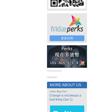
更多詳情
Advertisement
Highlights
MORE ABOUT US
Latest Blog Post
Change is not always a
bad thing (Jan 1)