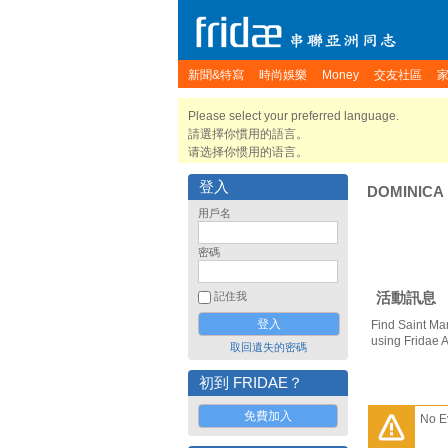
新聞&特寫
時尚娛樂
Money
交友社區
Please select your preferred language.
請選擇你慣用的語言。
请选择你惯用的语言。
登入
DOMINICA
用戶名
密碼
活動訊息
記住我
Find Saint Ma
using Fridae 
取回遺失的密碼
初到 FRIDAE？
免費加入
No E