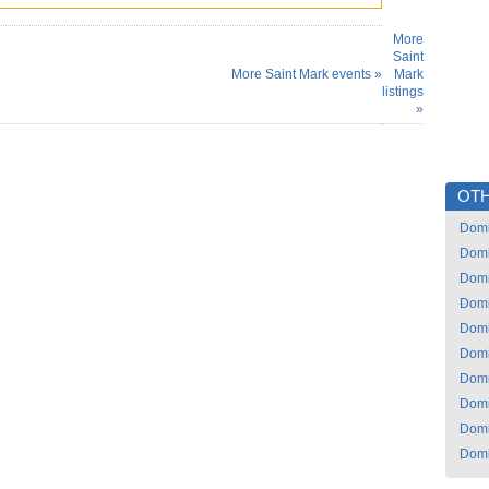
More
Saint
More Saint Mark events »
Mark
listings
»
OTH
Domi
Domi
Domi
Domi
Domi
Domi
Domi
Domi
Domi
Domi