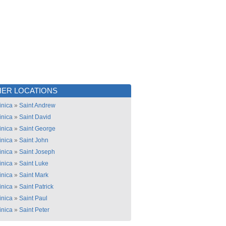
ER LOCATIONS
nica
»
Saint Andrew
nica
»
Saint David
nica
»
Saint George
nica
»
Saint John
nica
»
Saint Joseph
nica
»
Saint Luke
nica
»
Saint Mark
nica
»
Saint Patrick
nica
»
Saint Paul
nica
»
Saint Peter