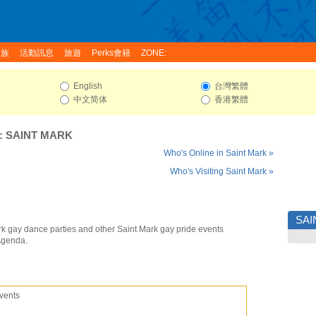
家族
活動訊息
旅遊
Perks會籍
ZONE:
English
台灣繁體
中文简体
香港繁體
:
SAINT MARK
Who's Online in Saint Mark »
Who's Visiting Saint Mark »
SAI
rk gay dance parties and other Saint Mark gay pride events
Agenda.
vents