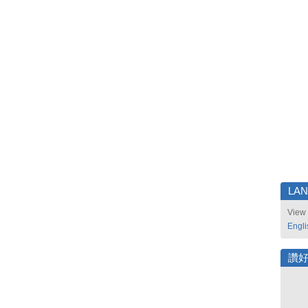
LA
View 
Engli
讚