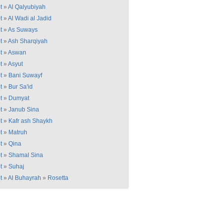
t
»
Al Qalyubiyah
t
»
Al Wadi al Jadid
t
»
As Suways
t
»
Ash Sharqiyah
t
»
Aswan
t
»
Asyut
t
»
Bani Suwayf
t
»
Bur Sa'id
t
»
Dumyat
t
»
Janub Sina
t
»
Kafr ash Shaykh
t
»
Matruh
t
»
Qina
t
»
Shamal Sina
t
»
Suhaj
t
»
Al Buhayrah
»
Rosetta