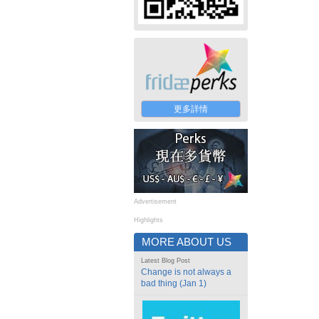
更多詳情
Advertisement
Highlights
MORE ABOUT US
Latest Blog Post
Change is not always a
bad thing (Jan 1)