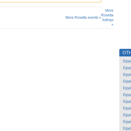
More
Rosetta
More Rosetta events »
listings
»
OTH
Egyp
Egyp
Egyp
Egyp
Egyp
Egyp
Egyp
Egyp
Egyp
Egyp
Egyp