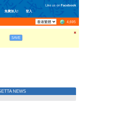
Like us on
Facebook
免費加入!
登入
4,695
SAVE
SETTA NEWS