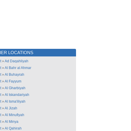
ER LOCATIONS
t
»
Ad Daqahliyah
t
»
Al Bahr al Ahmar
t
»
Al Buhayrah
t
»
Al Fayyum
t
»
Al Gharbiyah
t
»
Al Iskandariyah
t
»
Al Isma'iliyah
t
»
Al Jizah
t
»
Al Minufiyah
t
»
Al Minya
t
»
Al Qahirah