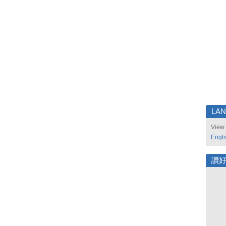
LA
View 
Engli
讚