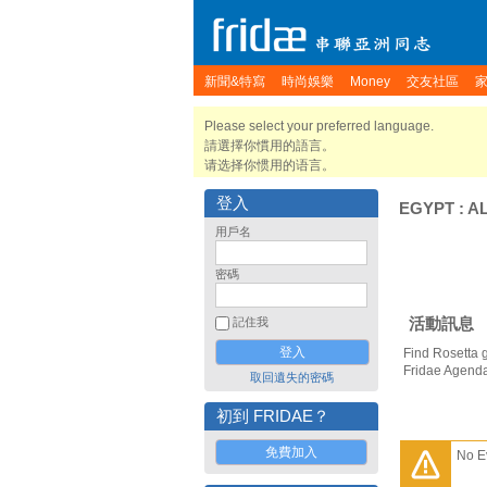
新聞&特寫
時尚娛樂
Money
交友社區
Please select your preferred language.
請選擇你慣用的語言。
请选择你惯用的语言。
登入
EGYPT
:
A
用戶名
密碼
活動訊息
記住我
Find Rosetta 
Fridae Agend
取回遺失的密碼
初到 FRIDAE？
免費加入
No E