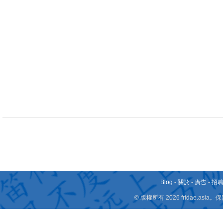
Blog
-
關於
-
廣告
-
招
© 版權所有 2026 fridae.a