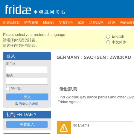
新聞&特寫
時尚娛樂
Money
交友社區
家族
活動訊息
旅遊
Perks會
Please select your preferred language.
English
請選擇你慣用的語言。
中文简体
请选择你惯用的语言。
登入
GERMANY
:
SACHSEN
:
ZWICKAU
用戶名
密碼
活動訊息
記住我
Find Zwickau gay dance parties and other Zwic
Fridae Agenda.
取回遺失的密碼
初到 FRIDAE？
免費加入
No Events