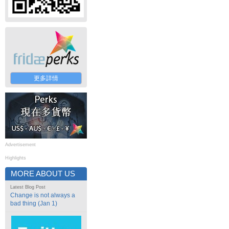
更多詳情
Advertisement
Highlights
MORE ABOUT US
Latest Blog Post
Change is not always a
bad thing (Jan 1)