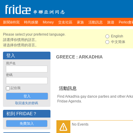
新聞&特寫
時尚娛樂
Money
交友社區
家族
活動訊息
旅遊
Perks會
Please select your preferred language.
English
請選擇你慣用的語言。
中文简体
请选择你惯用的语言。
登入
GREECE
:
ARKADHIA
用戶名
密碼
活動訊息
記住我
Find Arkadhia gay dance parties and other Ark
Fridae Agenda.
取回遺失的密碼
初到 FRIDAE？
免費加入
No Events