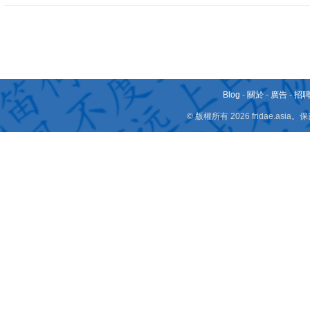
Blog
-
關於
-
廣告
-
招
© 版權所有 2026 fridae.a