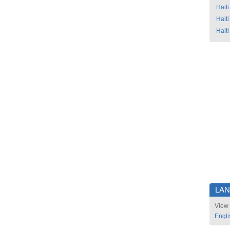
Haiti
Haiti
Haiti
LA
View 
Engli