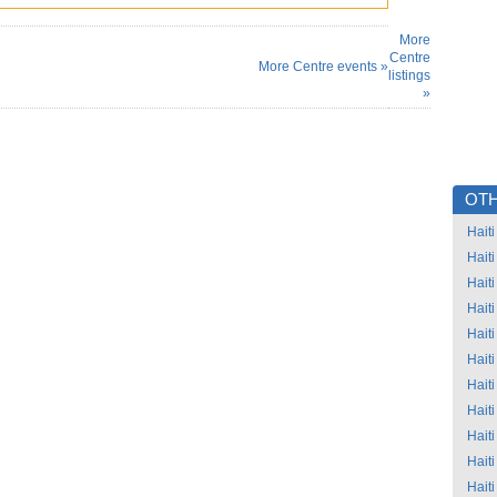
More
Centre
More Centre events »
listings
»
OTH
Haiti
Haiti
Haiti
Haiti
Haiti
Haiti
Haiti
Haiti
Haiti
Haiti
Haiti