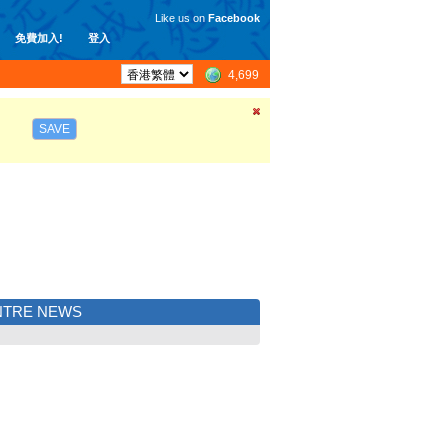
Like us on
Facebook
免費加入!
登入
4,699
SAVE
NTRE NEWS