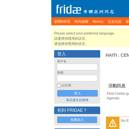
新聞&特寫
時尚娛樂
Money
交友社區
Please select your preferred language.
請選擇你慣用的語言。
请选择你惯用的语言。
登入
HAITI
:
CE
用戶名
密碼
活動訊息
記住我
Find Centre g
Agenda.
取回遺失的密碼
初到 FRIDAE？
免費加入
No E