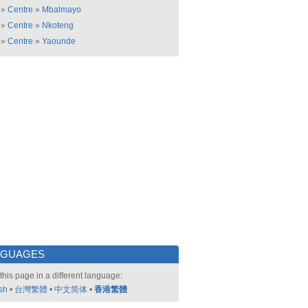
»
Centre
»
Mbalmayo
»
Centre
»
Nkoteng
»
Centre
»
Yaounde
NGUAGES
this page in a different language:
sh
•
台灣繁體
•
中文简体
•
香港繁體