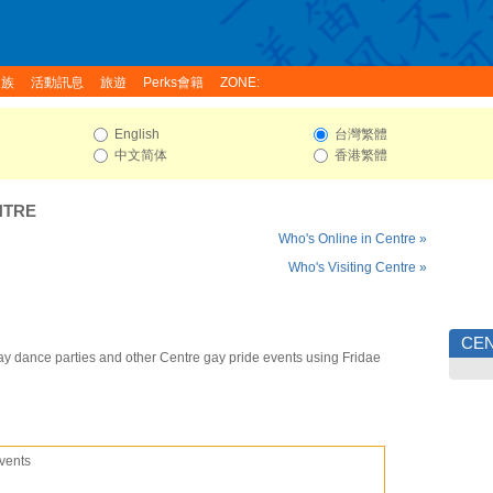
家族
活動訊息
旅遊
Perks會籍
ZONE:
English
台灣繁體
中文简体
香港繁體
NTRE
Who's Online in Centre »
Who's Visiting Centre »
CE
ay dance parties and other Centre gay pride events using Fridae
vents