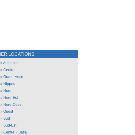
ER LOCATIONS
»
Artibonite
»
Centre
»
Grand' Anse
»
Nippes
»
Nord
»
Nord-Est
»
Nord-Ouest
»
Ouest
»
Sud
»
Sud-Est
»
Centre
»
Bafia