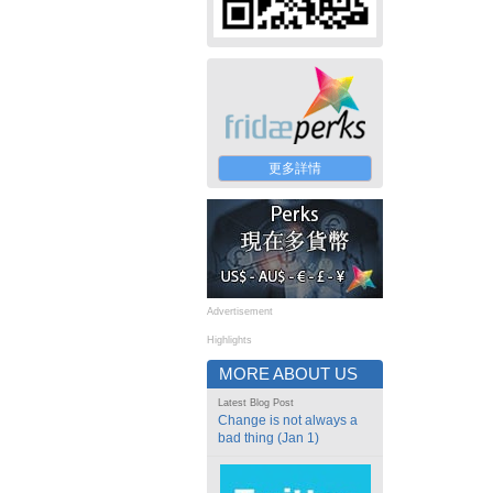
更多詳情
Advertisement
Highlights
MORE ABOUT US
Latest Blog Post
Change is not always a
bad thing (Jan 1)