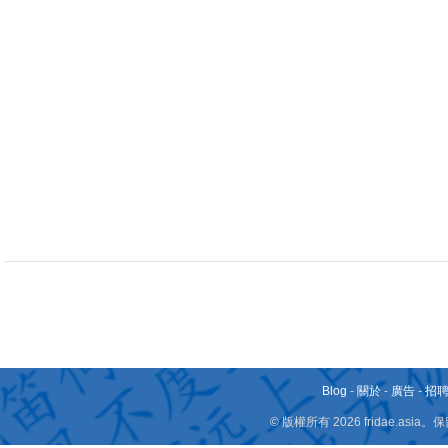
Blog
-
關於
-
廣告
-
招
© 版權所有 2026 fridae.a