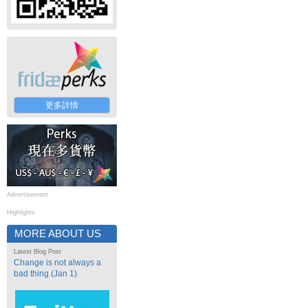
更多詳情
Advertisement
Highlights
MORE ABOUT US
Latest Blog Post
Change is not always a
bad thing (Jan 1)