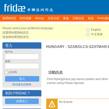
新聞&特寫
時尚娛樂
Money
交友社區
家族
活動訊息
旅遊
Perks會
Please select your preferred language.
English
請選擇你慣用的語言。
中文简体
请选择你惯用的语言。
登入
HUNGARY
:
SZABOLCS-SZATMAR-
用戶名
密碼
活動訊息
記住我
Find Nyiregyhaza gay dance parties and other
events using Fridae Agenda.
取回遺失的密碼
初到 FRIDAE？
免費加入
No Events