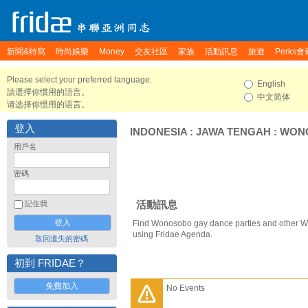
新聞&特寫
時尚娛樂
Money
交友社區
家族
活動訊息
旅遊
Perks會
Please select your preferred language.
English
請選擇你慣用的語言。
中文简体
请选择你惯用的语言。
登入
INDONESIA
:
JAWA TENGAH
:
WON
用戶名
密碼
活動訊息
記住我
Find Wonosobo gay dance parties and other W
using Fridae Agenda.
取回遺失的密碼
初到 FRIDAE？
免費加入
No Events