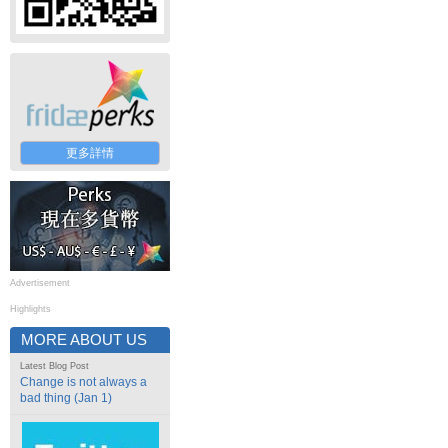
更多詳情
Advertisement
Highlights
MORE ABOUT US
Latest Blog Post
Change is not always a
bad thing (Jan 1)