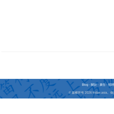
Blog
-
關於
-
廣告
-
招
© 版權所有 2026 fridae.a