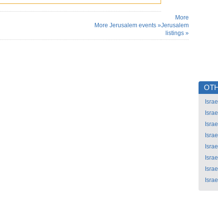
More
More Jerusalem events »
Jerusalem
listings »
OTH
Israe
Israe
Israe
Israe
Israe
Israe
Israe
Israe