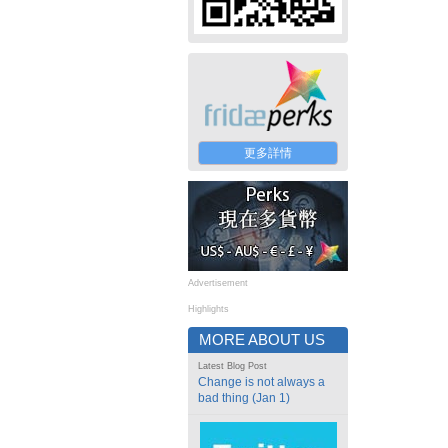
更多詳情
Advertisement
Highlights
MORE ABOUT US
Latest Blog Post
Change is not always a
bad thing (Jan 1)