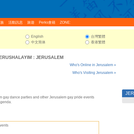
家族
活動訊息
旅遊
Perks會籍
ZONE:
English
台灣繁體
中文简体
香港繁體
ERUSHALAYIM
:
JERUSALEM
Who's Online in Jerusalem »
Who's Visiting Jerusalem »
JE
m gay dance parties and other Jerusalem gay pride events
Agenda.
vents