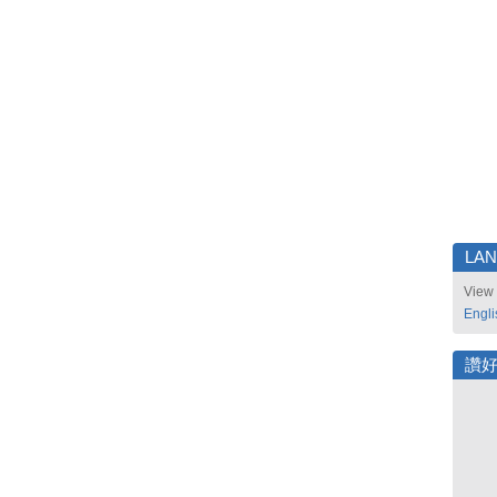
LA
View 
Engli
讚