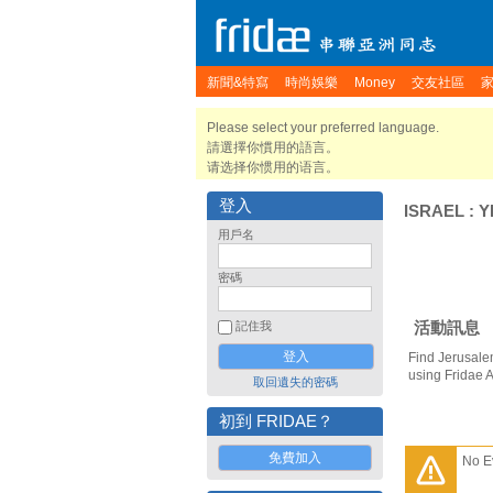
新聞&特寫
時尚娛樂
Money
交友社區
Please select your preferred language.
請選擇你慣用的語言。
请选择你惯用的语言。
登入
ISRAEL
:
Y
用戶名
密碼
活動訊息
記住我
Find Jerusale
using Fridae 
取回遺失的密碼
初到 FRIDAE？
免費加入
No E