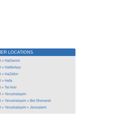
ER LOCATIONS
l
»
HaDarom
l
»
HaMerkaz
l
»
HaZafon
l
»
Hefa
l
»
Tel Aviv
l
»
Yerushalayim
l
»
Yerushalayim
»
Bet Shemesh
l
»
Yerushalayim
»
Jerusalem