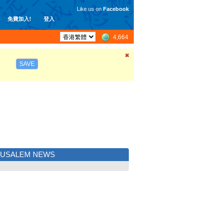
Like us on
Facebook
免費加入!
登入
4,664
SAVE
RUSALEM NEWS