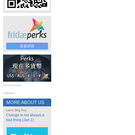
更多詳情
Advertisement
Highlights
MORE ABOUT US
Latest Blog Post
Change is not always a
bad thing (Jan 1)