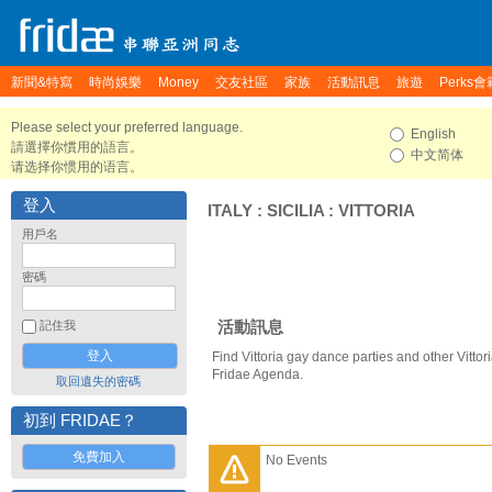
新聞&特寫
時尚娛樂
Money
交友社區
家族
活動訊息
旅遊
Perks會
Please select your preferred language.
English
請選擇你慣用的語言。
中文简体
请选择你惯用的语言。
登入
ITALY
:
SICILIA
:
VITTORIA
用戶名
密碼
活動訊息
記住我
Find Vittoria gay dance parties and other Vittor
Fridae Agenda.
取回遺失的密碼
初到 FRIDAE？
免費加入
No Events