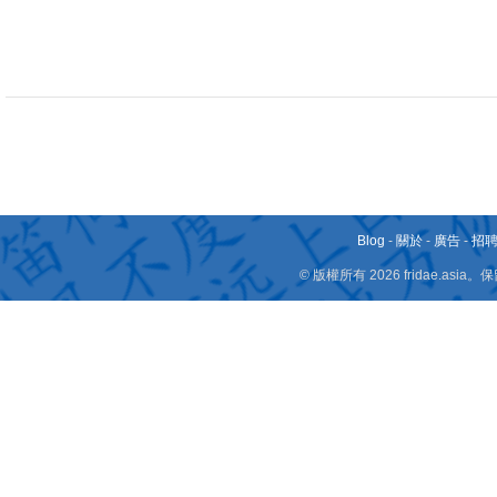
Blog
-
關於
-
廣告
-
招
© 版權所有 2026 fridae.a