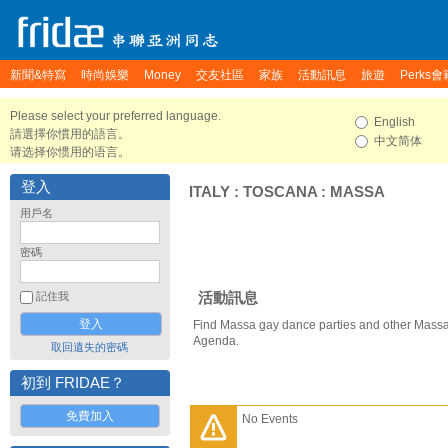
新聞&特寫
時尚娛樂
Money
交友社區
家族
活動訊息
旅遊
Perks會
Please select your preferred language.
English
請選擇你慣用的語言。
中文简体
请选择你惯用的语言。
登入
ITALY
:
TOSCANA
:
MASSA
用戶名
密碼
活動訊息
記住我
Find Massa gay dance parties and other Massa
Agenda.
取回遺失的密碼
初到 FRIDAE？
免費加入
No Events