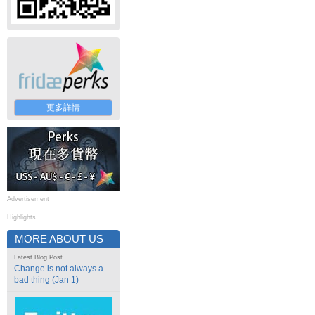
更多詳情
Advertisement
Highlights
MORE ABOUT US
Latest Blog Post
Change is not always a
bad thing (Jan 1)