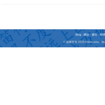
Blog
-
關於
-
廣告
-
招
© 版權所有 2026 fridae.a