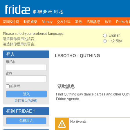
新聞&特寫
時尚娛樂
Money
交友社區
家族
活動訊息
旅遊
Perks會
Please select your preferred language.
English
請選擇你慣用的語言。
中文简体
请选择你惯用的语言。
登入
LESOTHO
:
QUTHING
用戶名
密碼
活動訊息
記住我
Find Quthing gay dance parties and other Quth
Fridae Agenda.
取回遺失的密碼
初到 FRIDAE？
免費加入
No Events