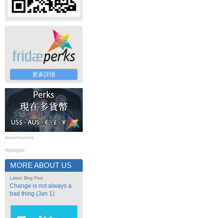
更多詳情
Advertisement
Highlights
MORE ABOUT US
Latest Blog Post
Change is not always a
bad thing (Jan 1)