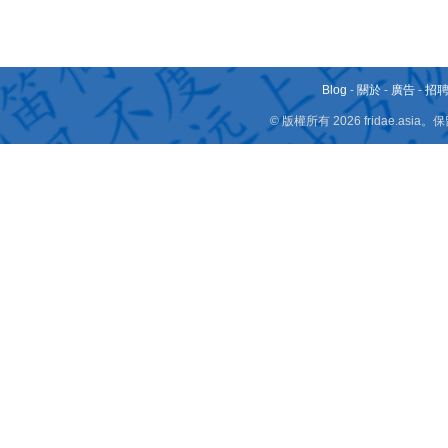
Blog
-
關於
-
廣告
-
招
© 版權所有 2026 fridae.a