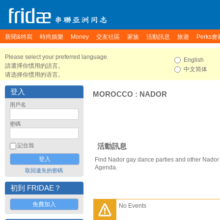
新聞&特寫
時尚娛樂
Money
交友社區
家族
活動訊息
旅遊
Perks會
Please select your preferred language.
English
請選擇你慣用的語言。
中文简体
请选择你惯用的语言。
登入
MOROCCO
:
NADOR
用戶名
密碼
活動訊息
記住我
Find Nador gay dance parties and other Nador 
Agenda.
取回遺失的密碼
初到 FRIDAE？
免費加入
No Events