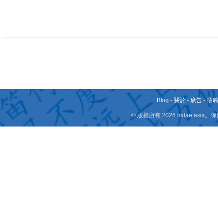
Blog
-
關於
-
廣告
-
招
© 版權所有 2026 fridae.a