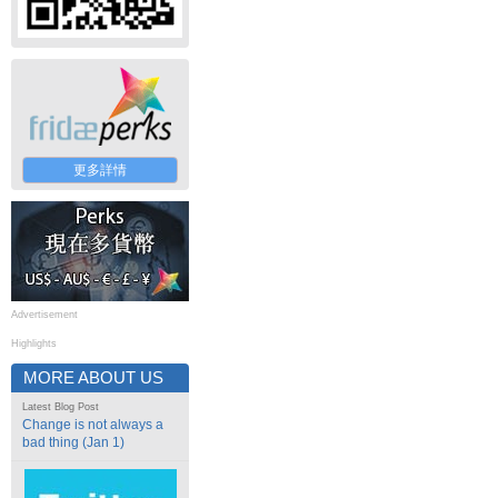
更多詳情
Advertisement
Highlights
MORE ABOUT US
Latest Blog Post
Change is not always a
bad thing (Jan 1)