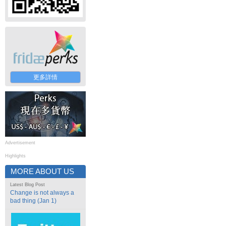
更多詳情
Advertisement
Highlights
MORE ABOUT US
Latest Blog Post
Change is not always a
bad thing (Jan 1)