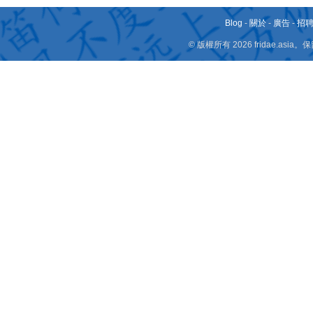
Blog
-
關於
-
廣告
-
招
© 版權所有 2026 fridae.a