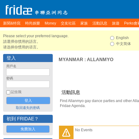
新聞&特寫
時尚娛樂
Money
交友社區
家族
活動訊息
旅遊
Perks會
Please select your preferred language.
English
請選擇你慣用的語言。
中文简体
请选择你惯用的语言。
登入
MYANMAR
:
ALLANMYO
用戶名
密碼
活動訊息
記住我
Find Allanmyo gay dance parties and other All
Fridae Agenda.
取回遺失的密碼
初到 FRIDAE？
免費加入
No Events