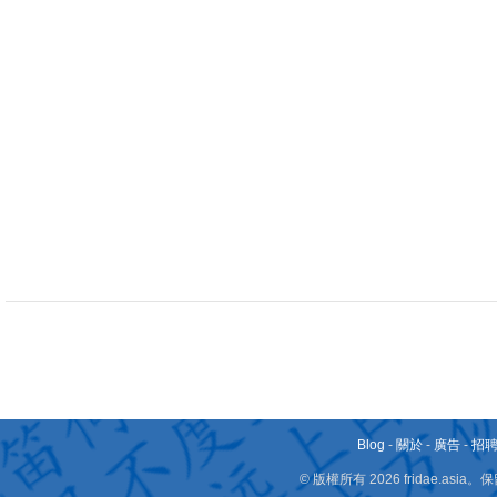
Blog
-
關於
-
廣告
-
招
© 版權所有 2026 fridae.a