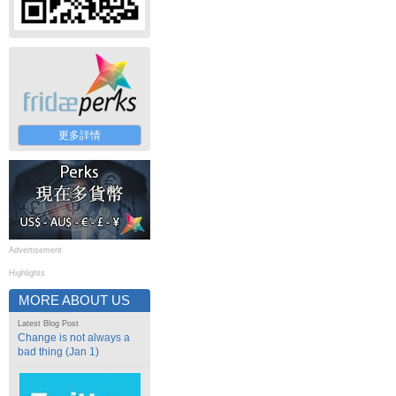
更多詳情
Advertisement
Highlights
MORE ABOUT US
Latest Blog Post
Change is not always a
bad thing (Jan 1)