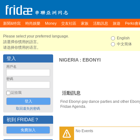
新聞&特寫
時尚娛樂
Money
交友社區
家族
活動訊息
旅遊
Perks會
Please select your preferred language.
English
請選擇你慣用的語言。
中文简体
请选择你惯用的语言。
登入
NIGERIA
:
EBONYI
用戶名
密碼
活動訊息
記住我
Find Ebonyi gay dance parties and other Ebony
Fridae Agenda.
取回遺失的密碼
初到 FRIDAE？
免費加入
No Events