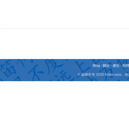
Blog
-
關於
-
廣告
-
招
© 版權所有 2026 fridae.a