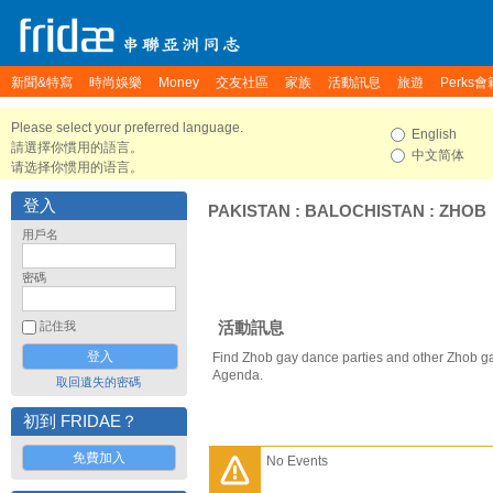
新聞&特寫
時尚娛樂
Money
交友社區
家族
活動訊息
旅遊
Perks會
Please select your preferred language.
English
請選擇你慣用的語言。
中文简体
请选择你惯用的语言。
登入
PAKISTAN
:
BALOCHISTAN
:
ZHOB
用戶名
密碼
活動訊息
記住我
Find Zhob gay dance parties and other Zhob ga
Agenda.
取回遺失的密碼
初到 FRIDAE？
免費加入
No Events