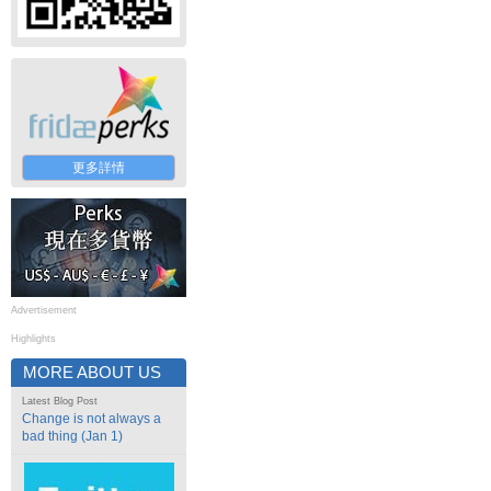
更多詳情
Advertisement
Highlights
MORE ABOUT US
Latest Blog Post
Change is not always a
bad thing (Jan 1)