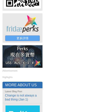
更多詳情
Advertisement
Highlights
MORE ABOUT US
Latest Blog Post
Change is not always a
bad thing (Jan 1)