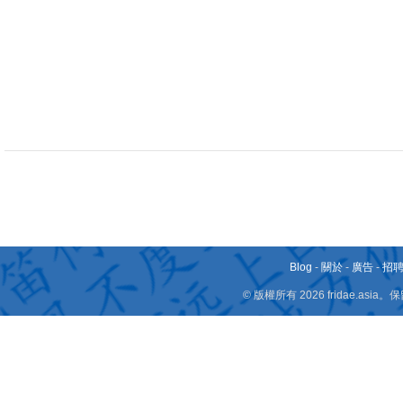
Blog
-
關於
-
廣告
-
招
© 版權所有 2026 fridae.a