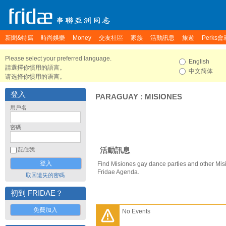
新聞&特寫
時尚娛樂
Money
交友社區
家族
活動訊息
旅遊
Perks會
Please select your preferred language.
English
請選擇你慣用的語言。
中文简体
请选择你惯用的语言。
登入
PARAGUAY
:
MISIONES
用戶名
密碼
活動訊息
記住我
Find Misiones gay dance parties and other Mis
Fridae Agenda.
取回遺失的密碼
初到 FRIDAE？
免費加入
No Events