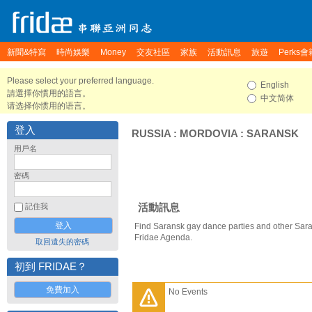
新聞&特寫
時尚娛樂
Money
交友社區
家族
活動訊息
旅遊
Perks會
Please select your preferred language.
English
請選擇你慣用的語言。
中文简体
请选择你惯用的语言。
登入
RUSSIA
:
MORDOVIA
:
SARANSK
用戶名
密碼
活動訊息
記住我
Find Saransk gay dance parties and other Sara
Fridae Agenda.
取回遺失的密碼
初到 FRIDAE？
免費加入
No Events