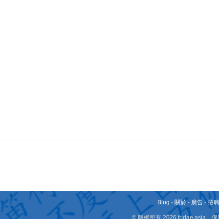
Blog
-
關於
-
廣告
-
招
© 版權所有 2026 fridae.a