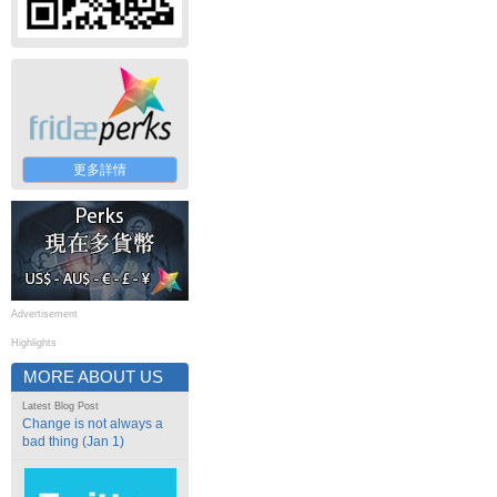
更多詳情
Advertisement
Highlights
MORE ABOUT US
Latest Blog Post
Change is not always a
bad thing (Jan 1)