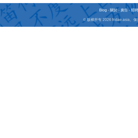
Blog
-
關於
-
廣告
-
招
© 版權所有 2026 fridae.a