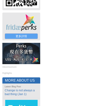
更多詳情
Advertisement
Highlights
MORE ABOUT US
Latest Blog Post
Change is not always a
bad thing (Jan 1)