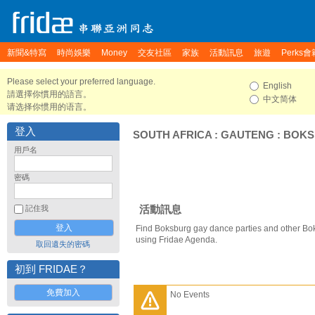
新聞&特寫
時尚娛樂
Money
交友社區
家族
活動訊息
旅遊
Perks會
Please select your preferred language.
English
請選擇你慣用的語言。
中文简体
请选择你惯用的语言。
登入
SOUTH AFRICA
:
GAUTENG
:
BOKS
用戶名
密碼
活動訊息
記住我
Find Boksburg gay dance parties and other Bo
using Fridae Agenda.
取回遺失的密碼
初到 FRIDAE？
免費加入
No Events