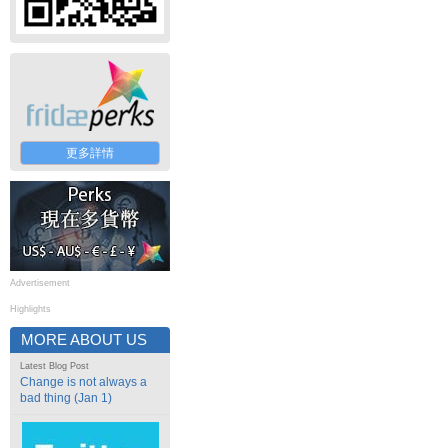
更多詳情
Advertisement
Highlights
MORE ABOUT US
Latest Blog Post
Change is not always a
bad thing (Jan 1)