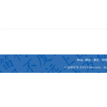
Blog
-
關於
-
廣告
-
招
© 版權所有 2026 fridae.a