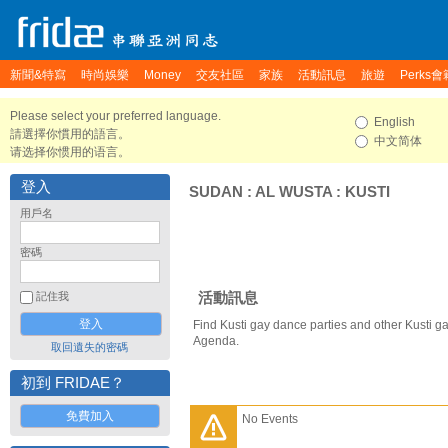
新聞&特寫
時尚娛樂
Money
交友社區
家族
活動訊息
旅遊
Perks會
Please select your preferred language.
English
請選擇你慣用的語言。
中文简体
请选择你惯用的语言。
登入
SUDAN
:
AL WUSTA
:
KUSTI
用戶名
密碼
活動訊息
記住我
Find Kusti gay dance parties and other Kusti g
Agenda.
取回遺失的密碼
初到 FRIDAE？
免費加入
No Events