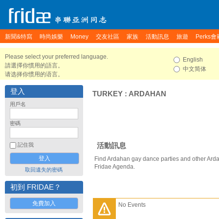
新聞&特寫
時尚娛樂
Money
交友社區
家族
活動訊息
旅遊
Perks會
Please select your preferred language.
English
請選擇你慣用的語言。
中文简体
请选择你惯用的语言。
登入
TURKEY
:
ARDAHAN
用戶名
密碼
活動訊息
記住我
Find Ardahan gay dance parties and other Ard
Fridae Agenda.
取回遺失的密碼
初到 FRIDAE？
免費加入
No Events