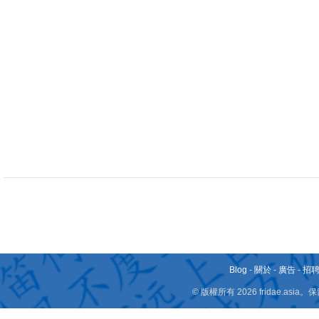
Blog
-
關於
-
廣告
-
招
© 版權所有 2026 fridae.a