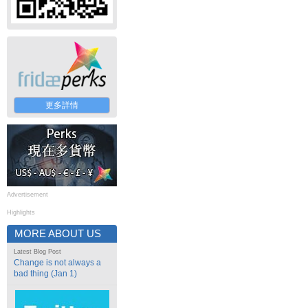
更多詳情
Advertisement
Highlights
MORE ABOUT US
Latest Blog Post
Change is not always a
bad thing (Jan 1)