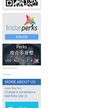
更多詳情
Advertisement
Highlights
MORE ABOUT US
Latest Blog Post
Change is not always a
bad thing (Jan 1)