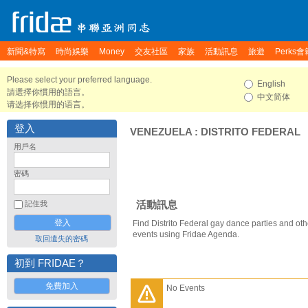
新聞&特寫
時尚娛樂
Money
交友社區
家族
活動訊息
旅遊
Perks會
Please select your preferred language.
English
請選擇你慣用的語言。
中文简体
请选择你惯用的语言。
登入
VENEZUELA
:
DISTRITO FEDERAL
用戶名
密碼
活動訊息
記住我
Find Distrito Federal gay dance parties and oth
events using Fridae Agenda.
取回遺失的密碼
初到 FRIDAE？
免費加入
No Events