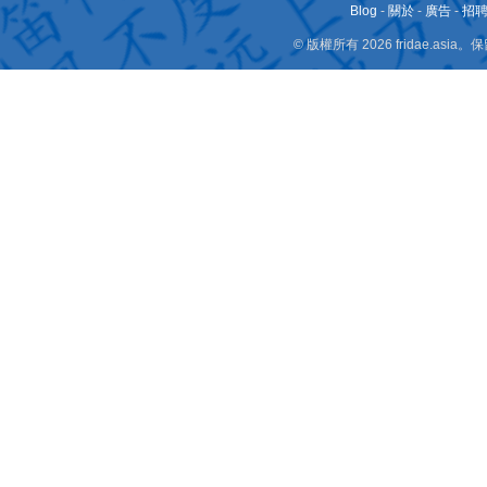
Blog
-
關於
-
廣告
-
招
© 版權所有 2026 fridae.a