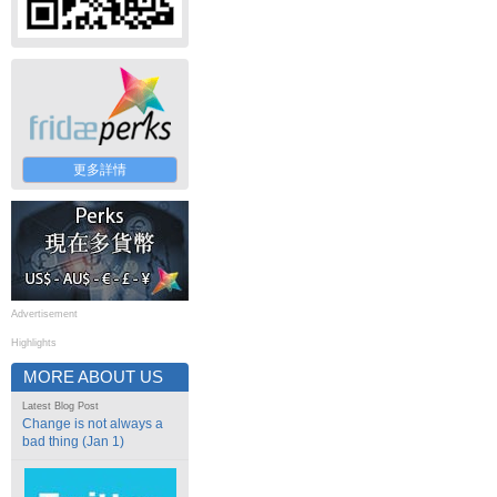
更多詳情
Advertisement
Highlights
MORE ABOUT US
Latest Blog Post
Change is not always a
bad thing (Jan 1)