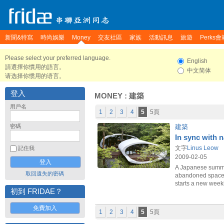
新聞&特寫
時尚娛樂
Money
交友社區
家族
活動訊息
旅遊
Perks會
Please select your preferred language.
English
請選擇你慣用的語言。
中文简体
请选择你惯用的语言。
登入
MONEY
: 建築
用戶名
1
2
3
4
5
5頁
密碼
建築
In sync with n
文字
Linus Leow
記住我
2009-02-05
A Japanese summer
取回遺失的密碼
abandoned spacecr
starts a new week
初到 FRIDAE？
免費加入
1
2
3
4
5
5頁