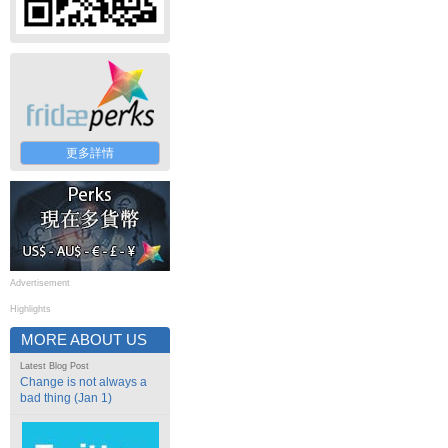
更多詳情
Advertisement
Highlights
MORE ABOUT US
Latest Blog Post
Change is not always a
bad thing (Jan 1)