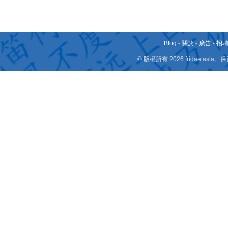
Blog
-
關於
-
廣告
-
招
© 版權所有 2026 fridae.a