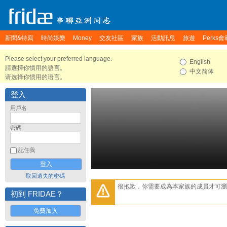
新聞&特寫
時尚娛樂
Money
交友社區
家族
活動訊息
旅遊
Perks會
Please select your preferred language.
English
請選擇你慣用的語言。
中文简体
请选择你惯用的语言。
登入
用戶名
密碼
記住我
取回遺失的密碼
很抱歉，你需要成為本家族的成員才可瀏
初到 FRIDAE？
免費加入