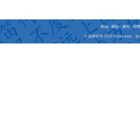
Blog
-
關於
-
廣告
-
招
© 版權所有 2026 fridae.a