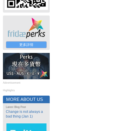
更多詳情
Advertisement
Highlights
MORE ABOUT US
Latest Blog Post
Change is not always a
bad thing (Jan 1)