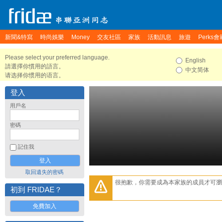
新聞&特寫
時尚娛樂
Money
交友社區
家族
活動訊息
旅遊
Perks會
Please select your preferred language.
English
請選擇你慣用的語言。
中文简体
请选择你惯用的语言。
登入
用戶名
密碼
記住我
取回遺失的密碼
很抱歉，你需要成為本家族的成員才可瀏
初到 FRIDAE？
免費加入