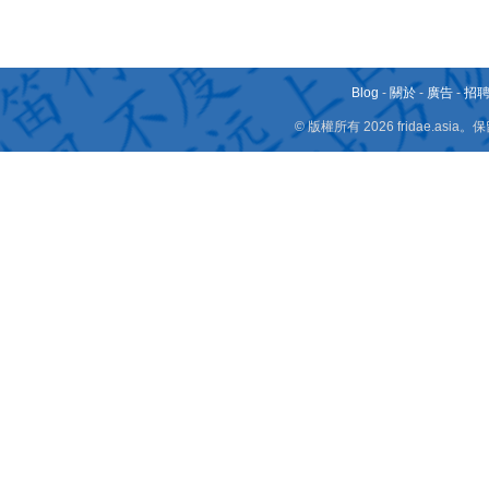
Blog
-
關於
-
廣告
-
招
© 版權所有 2026 fridae.a