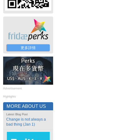
更多詳情
Advertisement
Highlights
MORE ABOUT US
Latest Blog Post
Change is not always a
bad thing (Jan 1)