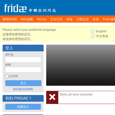
新聞&特寫
時尚娛樂
Money
交友社區
家族
活動訊息
旅遊
Perks會
Please select your preferred language.
English
請選擇你慣用的語言。
中文简体
请选择你惯用的语言。
登入
用戶名
密碼
記住我
取回遺失的密碼
Sorry, an error occurred
初到 FRIDAE？
免費加入