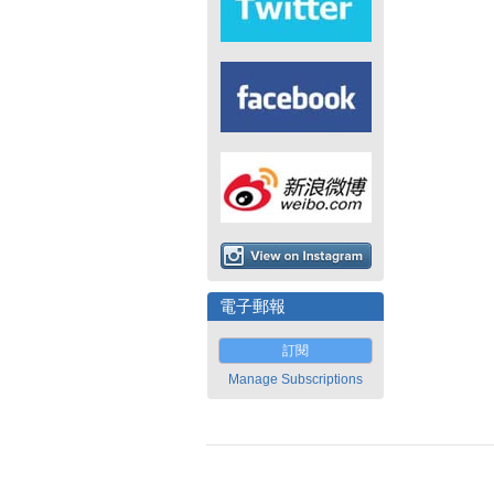
電子郵報
訂閱
Manage Subscriptions