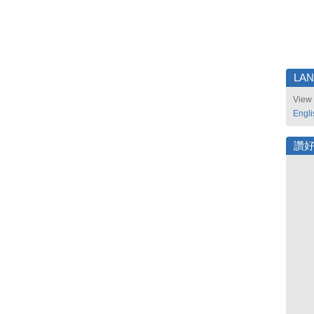
LA
View 
Engli
讚