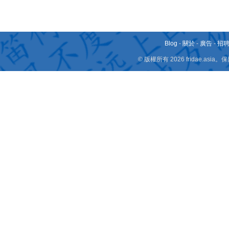
Blog
-
關於
-
廣告
-
招
© 版權所有 2026 fridae.a