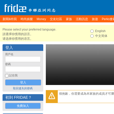
新聞&特寫
時尚娛樂
Money
交友社區
家族
活動訊息
旅遊
Perks會
Please select your preferred language.
English
請選擇你慣用的語言。
中文简体
请选择你惯用的语言。
登入
用戶名
密碼
記住我
取回遺失的密碼
很抱歉，你需要成為本家族的成員才可瀏
初到 FRIDAE？
免費加入