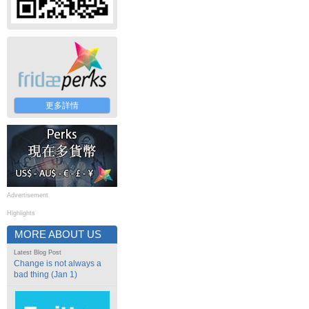
更多詳情
Advertisement
Highlights
MORE ABOUT US
Latest Blog Post
Change is not always a
bad thing (Jan 1)