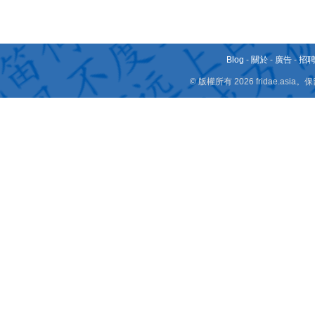
Blog
-
關於
-
廣告
-
招
© 版權所有 2026 fridae.a