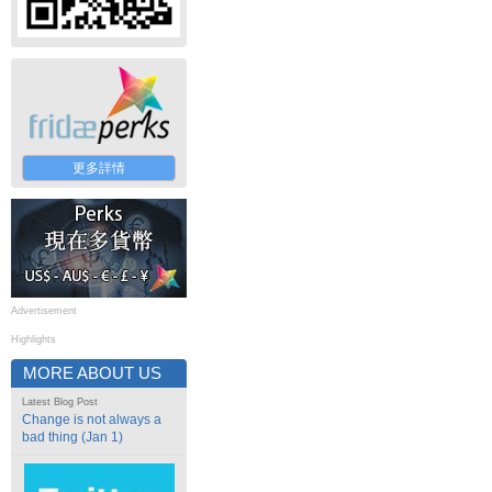
更多詳情
Advertisement
Highlights
MORE ABOUT US
Latest Blog Post
Change is not always a
bad thing (Jan 1)