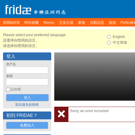
新聞&特寫
時尚娛樂
Money
交友社區
家族
活動訊息
旅遊
Perks會
Please select your preferred language.
English
請選擇你慣用的語言。
中文简体
请选择你惯用的语言。
登入
用戶名
密碼
記住我
取回遺失的密碼
Sorry, an error occurred
初到 FRIDAE？
免費加入