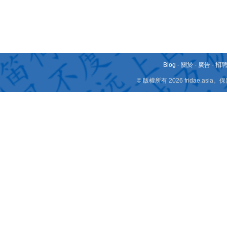
Blog
-
關於
-
廣告
-
招
© 版權所有 2026 fridae.a