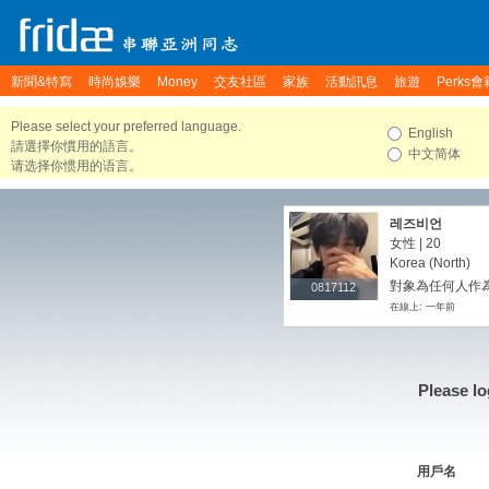
新聞&特寫
時尚娛樂
Money
交友社區
家族
活動訊息
旅遊
Perks會
Please select your preferred language.
English
請選擇你慣用的語言。
中文简体
请选择你惯用的语言。
레즈비언
女性 | 20
Korea (North)
對象為任何人作
0817112
0817112
在線上: 一年前
Please lo
用戶名