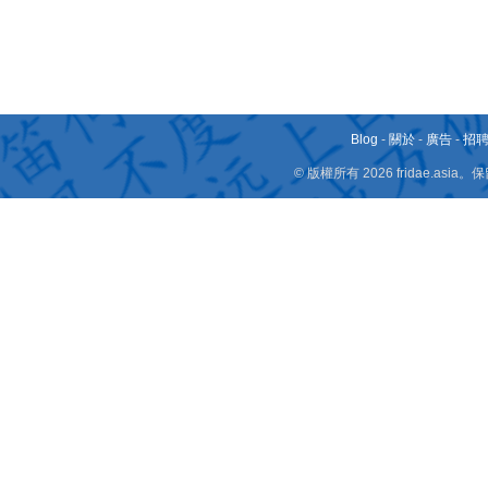
Blog
-
關於
-
廣告
-
招
© 版權所有 2026 fridae.a