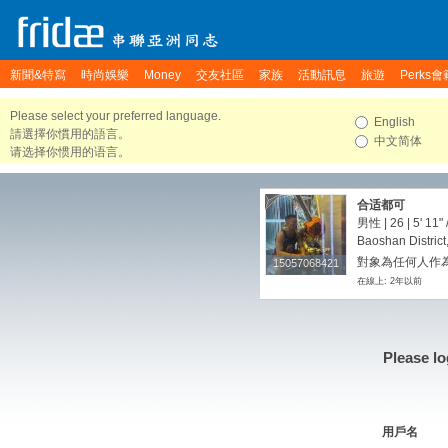
新聞&特寫
時尚娛樂
Money
交友社區
家族
活動訊息
旅遊
Perks會
Please select your preferred language.
English
請選擇你慣用的語言。
中文简体
请选择你惯用的语言。
合适都可
男性 | 26 |
5' 11"
Baoshan District
對象為任何人作為
15057068421
15057068421
在線上: 2年以前
Please lo
用戶名