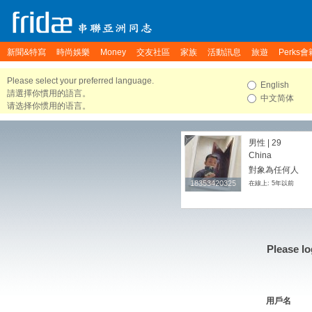
新聞&特寫
時尚娛樂
Money
交友社區
家族
活動訊息
旅遊
Perks會
Please select your preferred language.
English
請選擇你慣用的語言。
中文简体
请选择你惯用的语言。
男性 | 29
China
對象為任何人
18353420325
18353420325
在線上: 5年以前
Please lo
用戶名