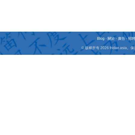
Blog
-
關於
-
廣告
-
招
© 版權所有 2026 fridae.a