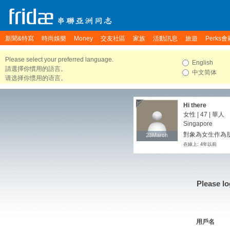
新聞&特寫
時尚娛樂
Money
交友社區
家族
活動訊息
旅遊
Perks會
Please select your preferred language.
English
請選擇你慣用的語言。
中文简体
请选择你惯用的语言。
Hi there
女性 | 47 | 華人
Singapore
對象為女生作為朋
23March
23March
在線上: 4年以前
Please lo
用戶名