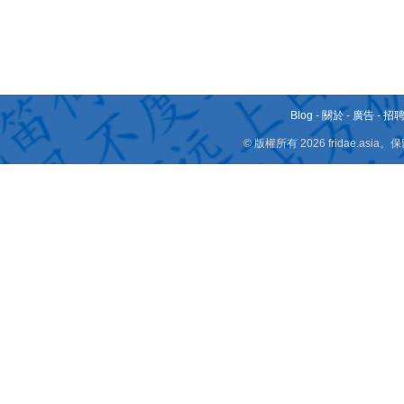
Blog
-
關於
-
廣告
-
招
© 版權所有 2026 fridae.a