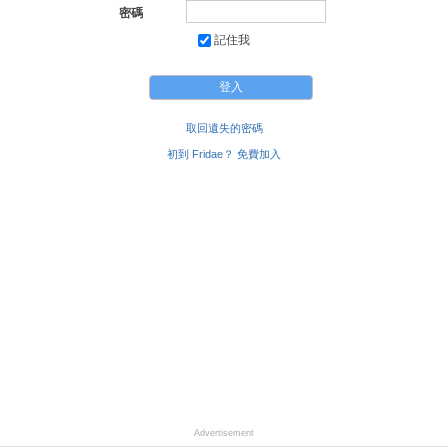
密碼
記住我
取回遺失的密碼
初到 Fridae？ 免費加入
Advertisement