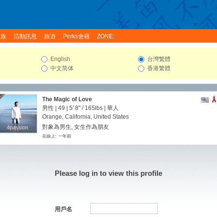
家族
活動訊息
旅遊
Perks會籍
ZONE:
English
台灣繁體
中文简体
香港繁體
The Magic of Love
男性 | 49 |
5' 8"
/
165lbs
| 華人
Orange, California, United States
對象為男生, 女生作為朋友
4passion
4passion
在線上: 一年前
Please log in to view this profile
用戶名